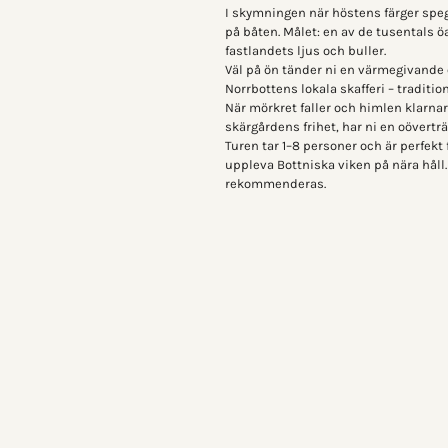
I skymningen när höstens färger speg
på båten. Målet: en av de tusentals ö
fastlandets ljus och buller.
Väl på ön tänder ni en värmegivande 
Norrbottens lokala skafferi – tradit
När mörkret faller och himlen klarnar
skärgårdens frihet, har ni en oövertr
Turen tar 1–8 personer och är perfekt 
uppleva Bottniska viken på nära håll.
rekommenderas.