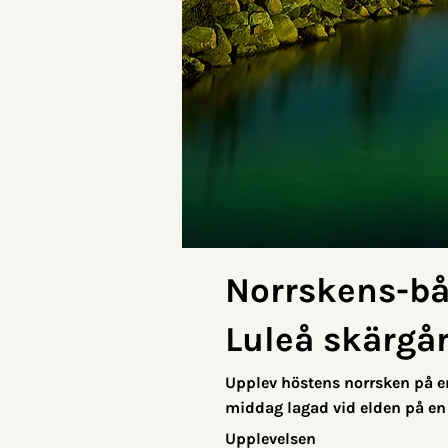
Norrskens-bå
Luleå skärgå
Upplev höstens norrsken på en
middag lagad vid elden på en 
Upplevelsen