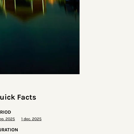
uick Facts
ERIOD
sep. 2025
1 dec. 2025
URATION