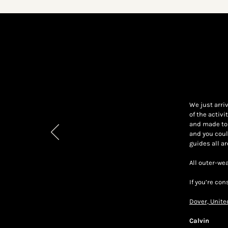
We just arri
of the activ
and made to 
and you coul
guides all a
All outer-we
If you’re co
Previous
Dover, Unit
Calvin