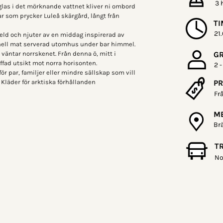
3 
las i det mörknande vattnet kliver ni ombord 
ar som prycker Luleå skärgård, långt från 
TI
21
eld och njuter av en middag inspirerad av 
ionell mat serverad utomhus under bar himmel. 
 väntar norrskenet. Från denna ö, mitt i 
G
äffad utsikt mot norra horisonten.
2 -
för par, familjer eller mindre sällskap som vill 
 Kläder för arktiska förhållanden 
PR
Fr
ME
Br
T
No