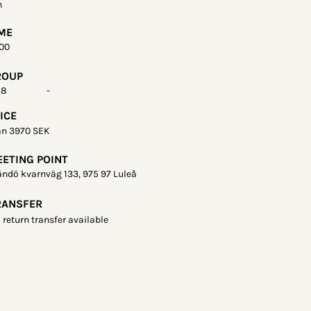
h
ME
.00
ROUP
 8
-
ICE
ån 3970 SEK
ETING POINT
ändö kvarnväg 133, 975 97 Luleå
RANSFER
 return transfer available