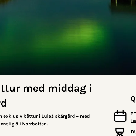
ttur med middag i
Q
rd
P
 exklusiv båttur i Luleå skärgård – med
1 
enslig ö i Norrbotten.
D