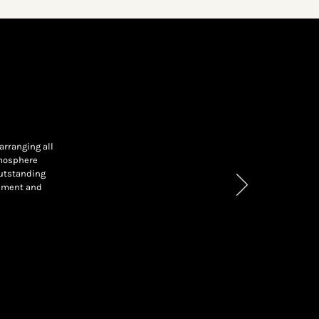
arranging all
tmosphere
outstanding
gement and
Next