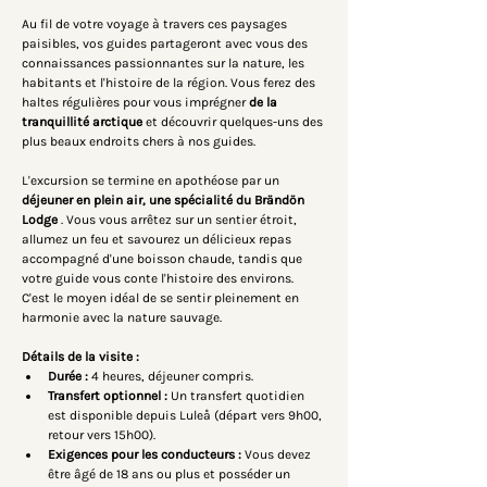
Au fil de votre voyage à travers ces paysages 
paisibles, vos guides partageront avec vous des 
connaissances passionnantes sur la nature, les 
habitants et l'histoire de la région. Vous ferez des 
haltes régulières pour vous imprégner
de la 
tranquillité arctique
et découvrir quelques-uns des 
plus beaux endroits chers à nos guides.
L'excursion se termine en apothéose par un
déjeuner en plein air, une spécialité du Brändön 
Lodge
. Vous vous arrêtez sur un sentier étroit, 
allumez un feu et savourez un délicieux repas 
accompagné d'une boisson chaude, tandis que 
votre guide vous conte l'histoire des environs. 
C'est le moyen idéal de se sentir pleinement en 
harmonie avec la nature sauvage.
Détails de la visite :
Durée :
4 heures, déjeuner compris.
Transfert optionnel :
Un transfert quotidien 
est disponible depuis Luleå (départ vers 9h00, 
retour vers 15h00).
Exigences pour les conducteurs :
Vous devez 
être âgé de 18 ans ou plus et posséder un 