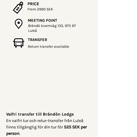
PRICE
From 2990 SEK
MEETING POINT
Brändö kvarnväg 133, 975 97
Luleå
TRANSFER
Return transfer available
Valfri transfer till Brändön Lodge
En valfri tur och retur-transfer från Luleå 
finns tillgänglig för din tur för 
525 SEK per 
person
.