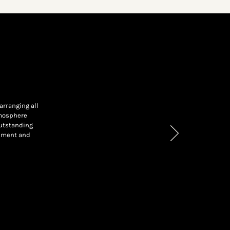
arranging all
tmosphere
outstanding
gement and
Next