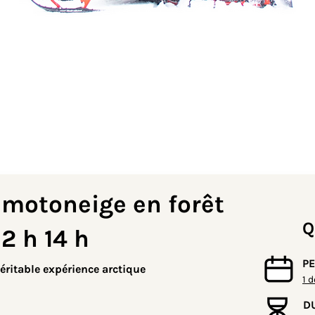
 motoneige en forêt
Q
 2 h 14 h
P
éritable expérience arctique
1 
D