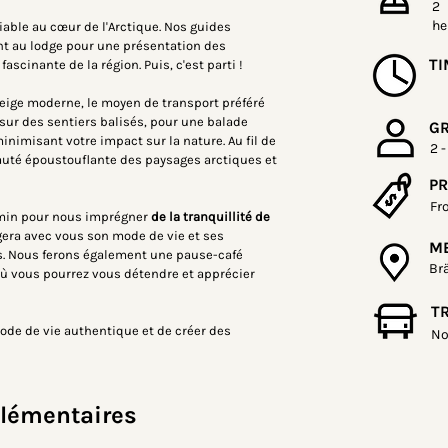
2
he
able au cœur de l'Arctique. Nos guides 
nt au lodge pour une présentation des 
TI
fascinante de la région. Puis, c'est parti !
eige moderne, le moyen de transport préféré 
sur des sentiers balisés, pour une balade 
G
nimisant votre impact sur la nature. Au fil de 
2 -
eauté époustouflante des paysages arctiques et 
PR
Fr
emin pour nous imprégner
de la tranquillité de 
agera avec vous son mode de vie et ses 
ME
. Nous ferons également une pause-café 
Br
où vous pourrez vous détendre et apprécier 
T
ode de vie authentique et de créer des 
No
lémentaires