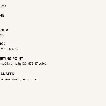
ures
ME
ROUP
-
 12
ICE
om 1990 SEK
ETING POINT
ändö kvarnväg 133, 975 97 Luleå
RANSFER
 return transfer available