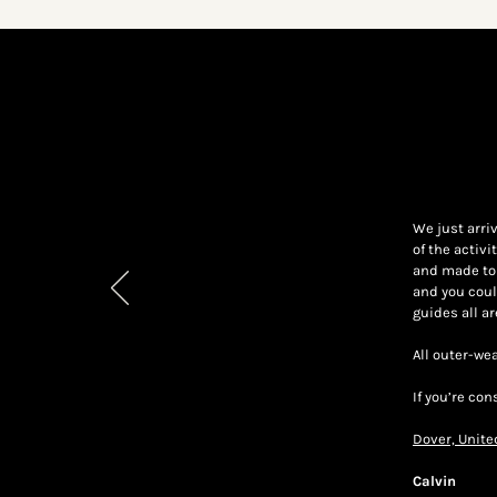
We just arri
of the activ
and made to 
and you coul
guides all a
All outer-we
If you’re co
Previous
Dover, Unit
Calvin