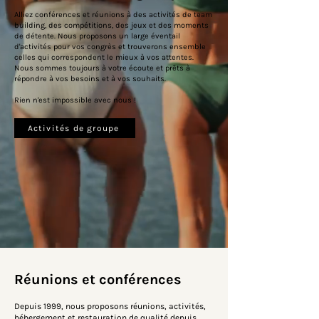
Alliez conférences et réunions à des activités de team
building, des compétitions, des jeux et des moments
de détente. Nous proposons un large éventail
d'activités pour vos congrès et trouverons ensemble
celles qui correspondent le mieux à vos attentes.
Nous sommes toujours à votre écoute et prêts à
répondre à vos besoins et à vos souhaits.
Rien n'est impossible avec nous !
Activités de groupe
Réunions et conférences
Depuis 1999, nous proposons réunions, activités,
hébergement et restauration de qualité depuis