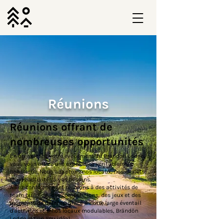
Réunions
Réunions offrant de
nombreuses opportunités
En organisant votre événement au Brändön Lodge,
vous vous offrez une expérience véritablement
holistique. Nous adaptons nos locaux, nos chalets
et nos activités à vos besoins.
Alliez conférences et réunions à des activités de
team building, des compétitions, des jeux et des
moments de détente. Grâce à notre large éventail
d'activités et à nos locaux modulables, Brändön
Lodge est un lieu idéal.