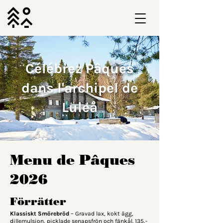
Célébrez Pâques
dans l'archipel de
Luleå
Menu de Pâques
2026
Förrätter
Klassiskt Smörebröd
– Gravad lax, kokt ägg,
dillemulsion, picklade senapsfrön och fänkål. 135,-