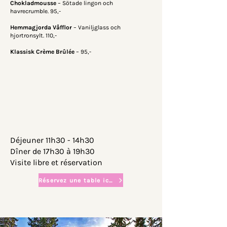
Chokladmousse
– Sötade lingon och
havrecrumble. 95,-
Hemmagjorda Våfflor
– Vaniljglass och
hjortronsylt. 110,-
Klassisk Crème Brûlée
– 95,-
Déjeuner 11h30 - 14h30
Dîner de 17h30 à 19h30
Visite libre et réservation
Réservez une table ici !