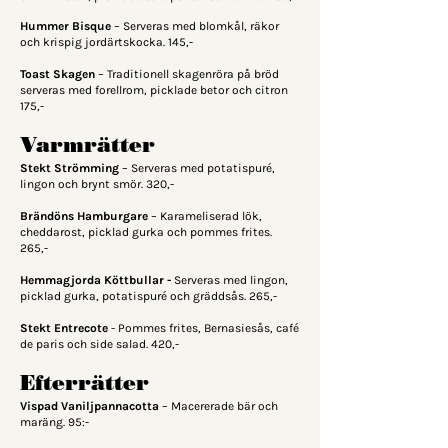
Hummer Bisque
– Serveras med blomkål, räkor
och krispig jordärtskocka. 145,-
Toast Skagen
– Traditionell skagenröra på bröd
serveras med forellrom, picklade betor och citron
175,-
Varmrätter
Stekt Strömming
– Serveras med potatispuré,
lingon och brynt smör. 320,-
Brändöns Hamburgare
– Karameliserad lök,
cheddarost, picklad gurka och pommes frites.
265,-
Hemmagjorda Köttbullar -
Serveras med lingon,
picklad gurka, potatispuré och gräddsås.
265,-
Stekt Entrecote
- Pommes frites, Bernasiesås, café
de paris och side salad. 420,-
Efterrätter
Vispad Vaniljpannacotta
– Macererade bär och
maräng. 95:-