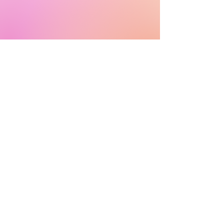
Contact
booking@brandonlodge.se
0920-741 00
Conditions générales
Brändö Kvarnväg 133
975 97 Luleå