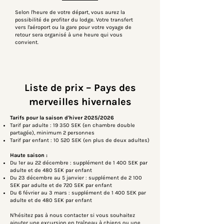
Selon l'heure de votre départ, vous aurez la
possibilité de profiter du lodge. Votre transfert
vers l'aéroport ou la gare pour votre voyage de
retour sera organisé à une heure qui vous
convient.
Liste de prix – Pays des
merveilles hivernales
Tarifs pour la saison d'hiver 2025/2026
Tarif par adulte : 19 350 SEK (en chambre double
partagée), minimum 2 personnes
Tarif par enfant : 10 520 SEK (en plus de deux adultes)
Haute saison :
Du 1er au 22 décembre : supplément de 1 400 SEK par
adulte et de 480 SEK par enfant
Du 23 décembre au 5 janvier : supplément de 2 100
SEK par adulte et de 720 SEK par enfant
Du 6 février au 3 mars : supplément de 1 400 SEK par
adulte et de 480 SEK par enfant
N'hésitez pas à nous contacter si vous souhaitez
ajouter une excursion en traîneau à chiens ou une