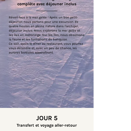
complète avec déjeuner inclus
Réveil face à la mer gelée ! Après un bon petit-
déjeuner, nous partons pour une excursion de
quatre heures en pleine nature dans l’archipel,
déjeuner inclus. Nous explorons la mer gelée et
les îles en motoneige. Sur les îles, nous observons
la faune et les formations de banquise.
Ce soir, après le dîner au restaurant, vous pourrez
vous détendre et, avec un peu de chance, les
aurores boréales apparaîtront.
JOUR 5
Transfert et voyage aller-retour