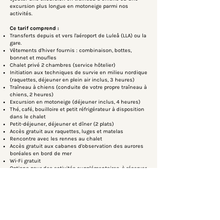
excursion plus longue en motoneige parmi nos
activités.
Ce tarif comprend :
Transferts depuis et vers l'aéroport de Luleå (LLA) ou la
gare.
Vêtements d'hiver fournis : combinaison, bottes,
bonnet et moufles
Chalet privé 2 chambres (service hôtelier)
Initiation aux techniques de survie en milieu nordique
(raquettes, déjeuner en plein air inclus, 3 heures)
Traîneau à chiens (conduite de votre propre traîneau à
chiens, 2 heures)
Excursion en motoneige (déjeuner inclus, 4 heures)
Thé, café, bouilloire et petit réfrigérateur à disposition
dans le chalet
Petit-déjeuner, déjeuner et dîner (2 plats)
Accès gratuit aux raquettes, luges et matelas
Rencontre avec les rennes au chalet
Accès gratuit aux cabanes d'observation des aurores
boréales en bord de mer
Wi-Fi gratuit
Options pour des activités supplémentaires, à réserver
à l'avance ou sur place.
Le sauna et le jacuzzi sont disponibles sur réservation
privée (avec supplément).
Non inclus :
Boissons sans alcool et boissons alcoolisées