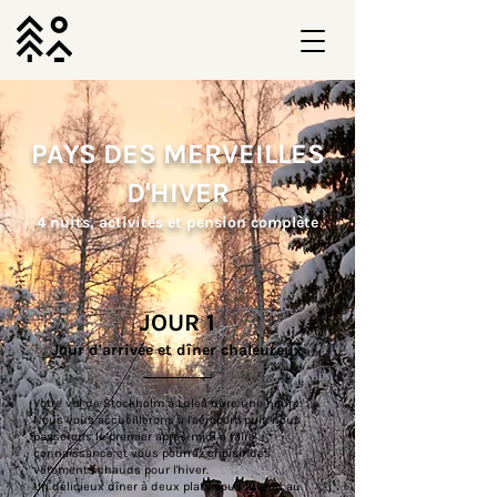
PAYS DES MERVEILLES
D'HIVER
4 nuits, activités et pension complète
JOUR 1
Jour d'arrivée et dîner chaleureux
Votre vol de Stockholm à Luleå dure une heure.
Nous vous accueillerons à l'aéroport, puis nous
passerons le premier après-midi à faire
connaissance et vous pourrez choisir des
vêtements chauds pour l'hiver.
Un délicieux dîner à deux plats vous attend au