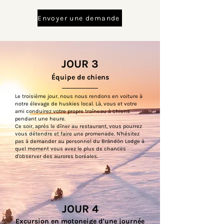
Envoyer une demande
JOUR 3
Équipe de chiens
Le troisième jour, nous nous rendons en voiture à
notre élevage de huskies local. Là, vous et votre
ami conduirez votre propre traîneau à chiens
pendant une heure.
Ce soir, après le dîner au restaurant, vous pourrez
vous détendre et faire une promenade. N'hésitez
pas à demander au personnel du Brändön Lodge à
quel moment vous avez le plus de chances
d'observer des aurores boréales.
JOUR 4
Excursion en motoneige d'une journée