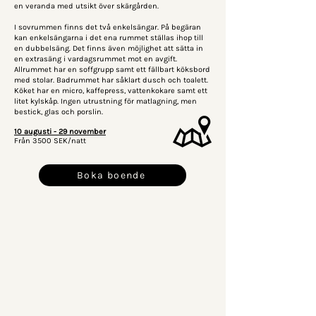
en veranda med utsikt över skärgården.
I sovrummen finns det två enkelsängar. På begäran
kan enkelsängarna i det ena rummet ställas ihop till
en dubbelsäng. Det finns även möjlighet att sätta in
en extrasäng i vardagsrummet mot en avgift.
Allrummet har en soffgrupp samt ett fällbart köksbord
med stolar. Badrummet har såklart dusch och toalett.
Köket har en micro, kaffepress, vattenkokare samt ett
litet kylskåp. Ingen utrustning för matlagning, men
bestick, glas och porslin.
10 augusti - 29 november
Från 3500 SEK/natt
Boka boende