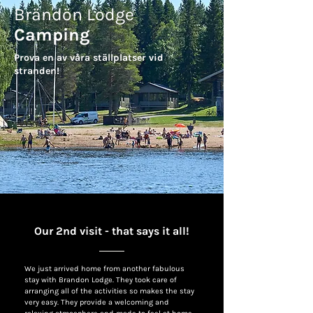
Brändön Lodge
Camping
Prova en av våra ställplatser vid
stranden!
Our 2nd visit - that says it all!
We just arrived home from another fabulous
stay with Brandon Lodge. They took care of
arranging all of the activities so makes the stay
very easy. They provide a welcoming and