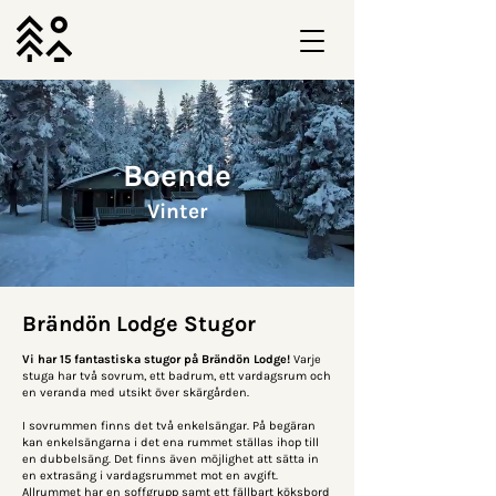
Boende
Vinter
Brändön Lodge Stugor
Vi har 15 fantastiska stugor på Brändön Lodge!
Varje
stuga har två sovrum, ett badrum, ett vardagsrum och
en veranda med utsikt över skärgården.
I sovrummen finns det två enkelsängar. På begäran
kan enkelsängarna i det ena rummet ställas ihop till
en dubbelsäng. Det finns även möjlighet att sätta in
en extrasäng i vardagsrummet mot en avgift.
Allrummet har en soffgrupp samt ett fällbart köksbord