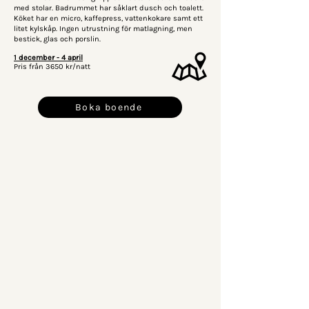
med stolar. Badrummet har såklart dusch och toalett.
Köket har en micro, kaffepress, vattenkokare samt ett
litet kylskåp. Ingen utrustning för matlagning, men
bestick, glas och porslin.
1 december - 4 april
Pris från 3650 kr/natt
Boka boende