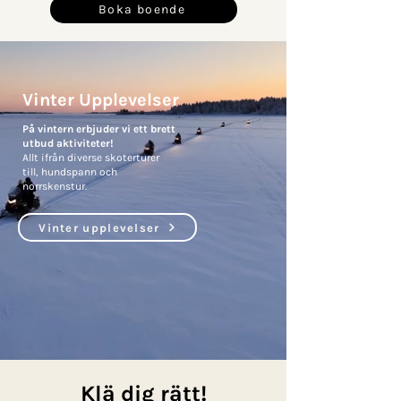
Boka boende
Vinter Upplevelser
På vintern erbjuder vi ett brett
utbud aktiviteter!
Allt ifrån diverse skoterturer
till, hundspann och
norrskenstur.
Vinter upplevelser
Klä dig rätt!