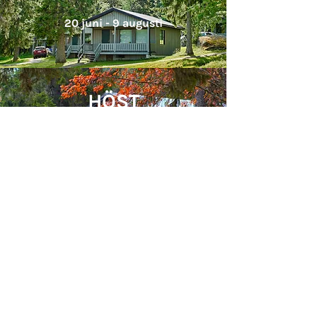
20 juni - 9 augusti
HÖST
& VÅR
10 augusti - 29 november
5 april - 19 juni